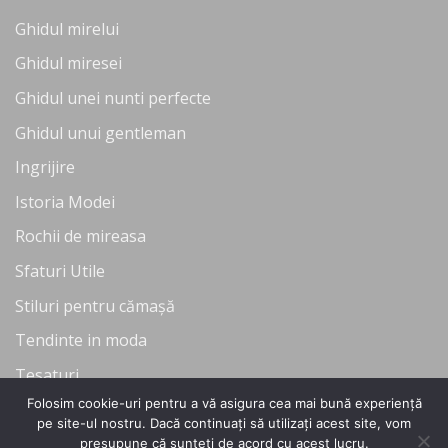
Ghidul mirelui
Ghidul miresei
Ghidul unei nunti perfecte
Ghidul unui gentleman
Ingrijire
Istoria Modei
Rochii de mireasa
Sfaturi Utile
Stiluri pentru cămașă
Tendinte in moda
Tesaturi
Folosim cookie-uri pentru a vă asigura cea mai bună experiență
Uncategorized
pe site-ul nostru. Dacă continuați să utilizați acest site, vom
presupune că sunteți de acord cu acest lucru.