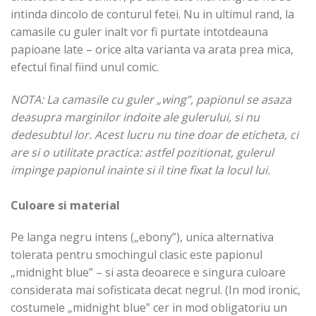
intinda dincolo de conturul fetei. Nu in ultimul rand, la
camasile cu guler inalt vor fi purtate intotdeauna
papioane late – orice alta varianta va arata prea mica,
efectul final fiind unul comic.
NOTA: La camasile cu guler „wing”, papionul se asaza
deasupra marginilor indoite ale gulerului, si nu
dedesubtul lor. Acest lucru nu tine doar de eticheta, ci
are si o utilitate practica: astfel pozitionat, gulerul
impinge papionul inainte si il tine fixat la locul lui.
Culoare si material
Pe langa negru intens („ebony”), unica alternativa
tolerata pentru smochingul clasic este papionul
„midnight blue” – si asta deoarece e singura culoare
considerata mai sofisticata decat negrul. (In mod ironic,
costumele „midnight blue” cer in mod obligatoriu un