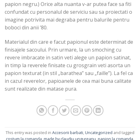
papion negru.) Orice alta nuanta v-ar putea face sa fiti
confundat cu personalul de serviciu sau sa proiectati o
imagine potrivita mai degraba pentru balurile pentru
boboci din anii ’80.
Materialul din care e facut papionul este determinat de
finisajele sacoului. Prin urmare, la un smoching cu
revere imbracate in satin veti alege un papion satinat,
in timp la reverele finisate cu grosgrain veti asorta un
papion texturat (in stil „barathea” sau „faille”). La fel ca
in cazul reverelor, papioanele de cea mai buna calitate
sunt realizate din matase pura.
This entry was posted in
Accesorii barbati
,
Uncategorized
and tagged
costum la comanda
,
made by claudiu ungureanu
,
papion la comanda
.