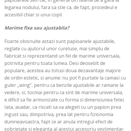
legarea nodului, fara sa stie ca, de fapt, procedeul e
accesibil chiar si unui copil.
Marime fixa sau ajustabila?
Foarte obisnuite astazi sunt papioanele ajustabile,
reglate cu ajutorul unor cureluse, mai simplu de
fabricat si reprezentand un fel de marime universala,
potrivita pentru toata lumea. Desi deosebit de
populare, acestea au totusi doua dezavantaje majore
de ordin estetic, si anume: nu pot fi purtate la camasi cu
guler „wing”, pentru ca benzile ajustabile ar ramane la
vedere, si, tocmai pentru ca sint de marime universala,
e dificil sa fie armonizate cu forma si dimensiunea fetei.
Iata, asadar, ca riscati sa va alegeti cu un papion prea
ingust sau, dimpotriva, prea lat pentru fizionomia
dumneavoastra, fapt ce ar anula intregul efect de
sobrietate si eleganta al acestui accesoriu vestimentar.