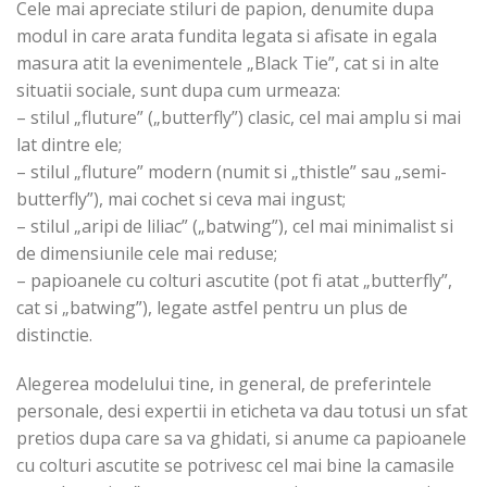
Cele mai apreciate stiluri de papion, denumite dupa
modul in care arata fundita legata si afisate in egala
masura atit la evenimentele „Black Tie”, cat si in alte
situatii sociale, sunt dupa cum urmeaza:
– stilul „fluture” („butterfly”) clasic, cel mai amplu si mai
lat dintre ele;
– stilul „fluture” modern (numit si „thistle” sau „semi-
butterfly”), mai cochet si ceva mai ingust;
– stilul „aripi de liliac” („batwing”), cel mai minimalist si
de dimensiunile cele mai reduse;
– papioanele cu colturi ascutite (pot fi atat „butterfly”,
cat si „batwing”), legate astfel pentru un plus de
distinctie.
Alegerea modelului tine, in general, de preferintele
personale, desi expertii in eticheta va dau totusi un sfat
pretios dupa care sa va ghidati, si anume ca papioanele
cu colturi ascutite se potrivesc cel mai bine la camasile