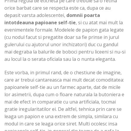
Prima regula de eticheta pe care trebuie sa o retina
orice barbat care se respecta este ca, dupa ce au
depasit varsta adolescentei,
domnii poarta
intotdeauna papioane self-tie
, si cu atat mai mult la
evenimentele formale. Modelele de papion gata legate
(cu nodul facut si pregatite doar sa fie prinse in jurul
gulerului cu ajutorul unor inchizatori) duc cu gandul
mai degraba la balurile de boboci pentru liceeni si nu-si
au locul la o serata oficiala sau la o nunta eleganta.
Este vorba, in primul rand, de o chestiune de imagine,
care ar trebui cantareasca mai mult decat comoditatea:
papioanele self-tie au un farmec aparte, dat de micile
lor asimetrii, dupa cum o floare naturala la butoniera e
mai de efect in comparatie cu una artificiala, tocmai
gratie iregularitatilor ei. De altfel, tehnica prin care se
leaga un papion e una extrem de simpla, similara cu
modul in care se leaga orice siret. Multi ocolesc insa
papioanele self-tie, in general din teama de a gafa la