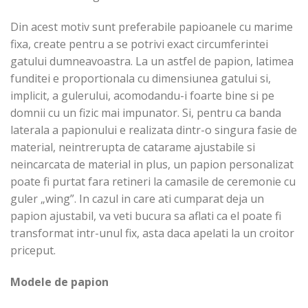
Din acest motiv sunt preferabile papioanele cu marime
fixa, create pentru a se potrivi exact circumferintei
gatului dumneavoastra. La un astfel de papion, latimea
funditei e proportionala cu dimensiunea gatului si,
implicit, a gulerului, acomodandu-i foarte bine si pe
domnii cu un fizic mai impunator. Si, pentru ca banda
laterala a papionului e realizata dintr-o singura fasie de
material, neintrerupta de catarame ajustabile si
neincarcata de material in plus, un papion personalizat
poate fi purtat fara retineri la camasile de ceremonie cu
guler „wing”. In cazul in care ati cumparat deja un
papion ajustabil, va veti bucura sa aflati ca el poate fi
transformat intr-unul fix, asta daca apelati la un croitor
priceput.
Modele de papion