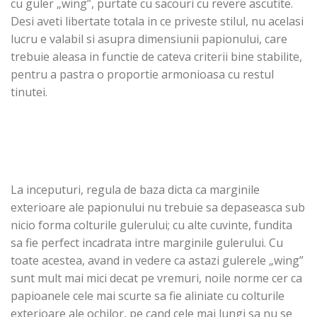
cu guler „wing”, purtate cu sacouri cu revere ascutite.
Desi aveti libertate totala in ce priveste stilul, nu acelasi
lucru e valabil si asupra dimensiunii papionului, care
trebuie aleasa in functie de cateva criterii bine stabilite,
pentru a pastra o proportie armonioasa cu restul
tinutei.
La inceputuri, regula de baza dicta ca marginile
exterioare ale papionului nu trebuie sa depaseasca sub
nicio forma colturile gulerului; cu alte cuvinte, fundita
sa fie perfect incadrata intre marginile gulerului. Cu
toate acestea, avand in vedere ca astazi gulerele „wing”
sunt mult mai mici decat pe vremuri, noile norme cer ca
papioanele cele mai scurte sa fie aliniate cu colturile
exterioare ale ochilor, pe cand cele mai lungi sa nu se