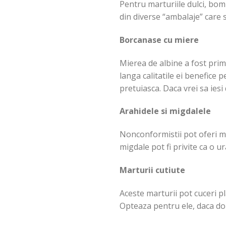
Pentru marturiile dulci, bomb
din diverse “ambalaje” care 
Borcanase cu miere
Mierea de albine a fost primu
langa calitatile ei benefice 
pretuiasca. Daca vrei sa ies
Arahidele si migdalele
Nonconformistii pot oferi ma
migdale pot fi privite ca o u
Marturii cutiute
Aceste marturii pot cuceri pl
Opteaza pentru ele, daca dor