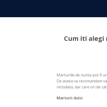
Skip
to
content
Cum iti alegi
Marturiile de nunta pot fi u
De aceea va recomandam sa a
niciodata, dar care ori de cate
Marturii dulci