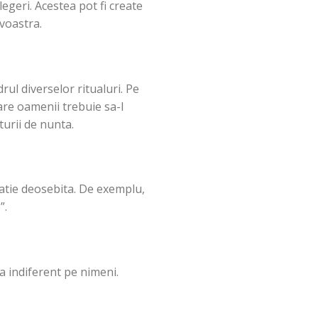
legeri. Acestea pot fi create
 voastra.
rul diverselor ritualuri. Pe
care oamenii trebuie sa-l
turii de nunta.
catie deosebita. De exemplu,
”.
sa indiferent pe nimeni.