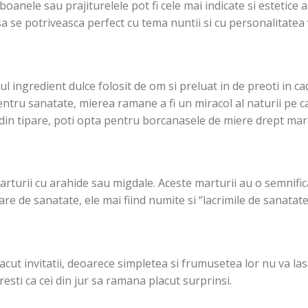
oanele sau prajiturelele pot fi cele mai indicate si estetice a
sa se potriveasca perfect cu tema nuntii si cu personalitatea
l ingredient dulce folosit de om si preluat in de preoti in cad
pentru sanatate, mierea ramane a fi un miracol al naturii pe 
i din tipare, poti opta pentru borcanasele de miere drept mar
rturii cu arahide sau migdale. Aceste marturii au o semnifi
rare de sanatate, ele mai fiind numite si “lacrimile de sanatate
acut invitatii, deoarece simpletea si frumusetea lor nu va la
esti ca cei din jur sa ramana placut surprinsi.