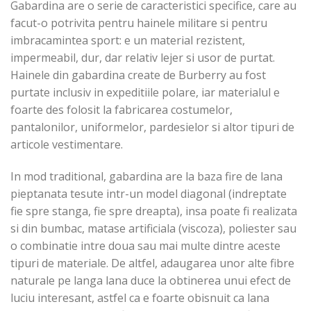
Gabardina are o serie de caracteristici specifice, care au
facut-o potrivita pentru hainele militare si pentru
imbracamintea sport: e un material rezistent,
impermeabil, dur, dar relativ lejer si usor de purtat.
Hainele din gabardina create de Burberry au fost
purtate inclusiv in expeditiile polare, iar materialul e
foarte des folosit la fabricarea costumelor,
pantalonilor, uniformelor, pardesielor si altor tipuri de
articole vestimentare.
In mod traditional, gabardina are la baza fire de lana
pieptanata tesute intr-un model diagonal (indreptate
fie spre stanga, fie spre dreapta), insa poate fi realizata
si din bumbac, matase artificiala (viscoza), poliester sau
o combinatie intre doua sau mai multe dintre aceste
tipuri de materiale. De altfel, adaugarea unor alte fibre
naturale pe langa lana duce la obtinerea unui efect de
luciu interesant, astfel ca e foarte obisnuit ca lana