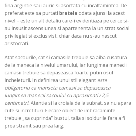
fina argintie sau aurie si asortata cu incaltamintea. De
preferat este sa purtati
bretele
odata ajunsi la acest
nivel – este un alt detaliu care-i evidentiaza pe cei ce si-
au insusit ascensiunea si apartenenta la un strat social
privilegiat si exclusivist, chiar daca nu s-au nascut
aristocrati.
Atat sacourile, cat si camasile trebuie sa aiba cusatura
de la maneca la nivelul umarului, iar lungimea manecii
camasii trebuie sa depaseasca foarte putin osul
incheieturii. In definirea unui stil elegant
este
obligatoriu ca manseta camasii sa depaseasca
lungimea manecii sacoului cu aproximativ 2,5
centimetri.
Atentie si la croiala de la subrat, sa nu apara
cute si incretituri. Fiecare obiect de imbracaminte
trebuie „sa cuprinda” bustul, talia si soldurile fara a fi
prea stramt sau prea larg.