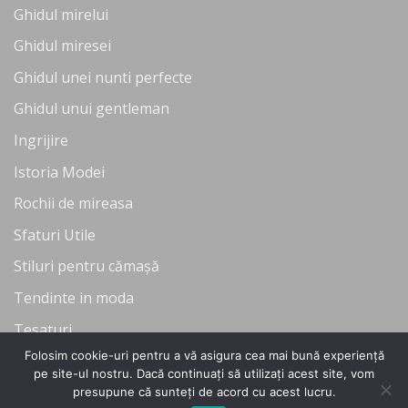
Ghidul mirelui
Ghidul miresei
Ghidul unei nunti perfecte
Ghidul unui gentleman
Ingrijire
Istoria Modei
Rochii de mireasa
Sfaturi Utile
Stiluri pentru cămașă
Tendinte in moda
Tesaturi
Folosim cookie-uri pentru a vă asigura cea mai bună experiență
Uncategorized
pe site-ul nostru. Dacă continuați să utilizați acest site, vom
presupune că sunteți de acord cu acest lucru.