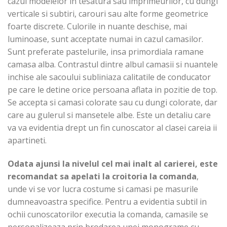
cazul modelelor in tesatura sau imprimeurilor, cu dungi
verticale si subtiri, carouri sau alte forme geometrice
foarte discrete. Culorile in nuante deschise, mai
luminoase, sunt acceptate numai in cazul camasilor.
Sunt preferate pastelurile, insa primordiala ramane
camasa alba. Contrastul dintre albul camasii si nuantele
inchise ale sacoului subliniaza calitatile de conducator
pe care le detine orice persoana aflata in pozitie de top.
Se accepta si camasi colorate sau cu dungi colorate, dar
care au gulerul si mansetele albe. Este un detaliu care
va va evidentia drept un fin cunoscator al clasei careia ii
apartineti.
Odata ajunsi la nivelul cel mai inalt al carierei, este
recomandat sa apelati la croitoria la comanda
,
unde vi se vor lucra costume si camasi pe masurile
dumneavoastra specifice. Pentru a evidentia subtil in
ochii cunoscatorilor executia la comanda, camasile se
personalizeaza prin brodarea unei monograme cu