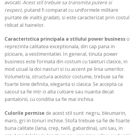
avocati.
Acest stil trebuie sa transmita putere si
respect
, putand fi comparat cu uniformele militare
purtate de inaltii gradati, si este caracterizat prin costul
ridicat al hainelor.
Caracteristica principala
a stilului power business
o
reprezinta calitatea exceptionala, din cap pana in
picioare, a vestimentatiei. In general, tinuta power
business este formata din costum cu taieturi clasice, in
mod uzual la doi nasturi si cu accent pe linia umerilor.
Volumetria, structura acestor costume, trebuie sa fie
foarte bine definita, eleganta si clasica. Se accepta ca
sacoul sa fie intr-o alta culoare sau nuanta decat
pantalonii, cu conditia sa fie mai inchisa.
Culorile permise
de acest stil sunt: negru, bleumarin,
maro, gri in tonuri inchise. Stofa trebuie sa fie de foarte
buna calitate (lana, crep, twill, gabardina), uni sau, in