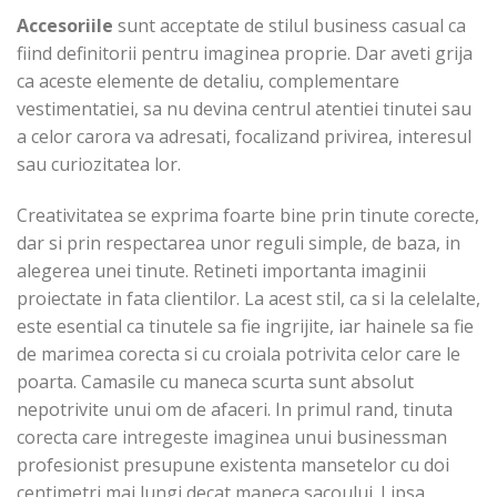
Accesoriile
sunt acceptate de stilul business casual ca
fiind definitorii pentru imaginea proprie. Dar aveti grija
ca aceste elemente de detaliu, complementare
vestimentatiei, sa nu devina centrul atentiei tinutei sau
a celor carora va adresati, focalizand privirea, interesul
sau curiozitatea lor.
Creativitatea se exprima foarte bine prin tinute corecte,
dar si prin respectarea unor reguli simple, de baza, in
alegerea unei tinute. Retineti importanta imaginii
proiectate in fata clientilor. La acest stil, ca si la celelalte,
este esential ca tinutele sa fie ingrijite, iar hainele sa fie
de marimea corecta si cu croiala potrivita celor care le
poarta. Camasile cu maneca scurta sunt absolut
nepotrivite unui om de afaceri. In primul rand, tinuta
corecta care intregeste imaginea unui businessman
profesionist presupune existenta mansetelor cu doi
centimetri mai lungi decat maneca sacoului. Lipsa