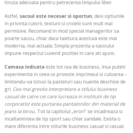
tinuta adecvata pentru petrecerea timpului liber.
Astfel,
sacoul este necesar si oportun
, desi optiunile
in privinta culorii, texturii si croielii sunt mult mai
permisive. Recomand in mod special managerilor sa
poarte sacou, chiar daca taietura acestuia este mai
moderna, mai actuala. Simpla prezenta a sacoului
impune respectul cuvenit pozitiei in care ati ajuns.
Camasa indicata
este tot cea de business, insa puteti
experimenta in ceea ce priveste imprimeul si culoarea –
limitandu-va totusi la pasteluri sau nuante deschise de
gri.
Cea mai gresita interpretare a stilului business
casual de catre cei care lucreaza in institutii de tip
corporatist este purtarea pantalonilor din material de
jeans la birou.
Tot la capitolul „erori” se incadreaza si
incaltamintea de tip sport sau chiar sandale. Exista o
mare diferenta intre stilurile business casual si casual.