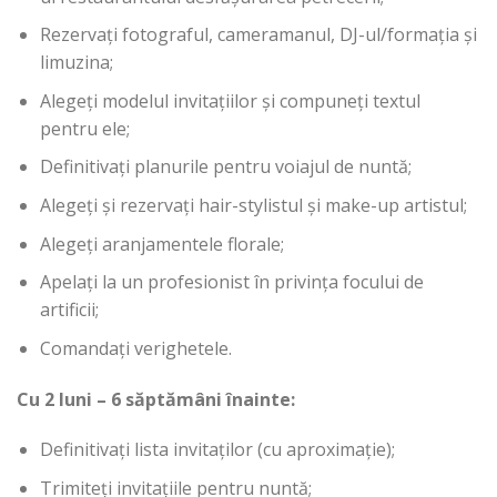
Rezervați fotograful, cameramanul, DJ-ul/formația și
limuzina;
Alegeți modelul invitațiilor și compuneți textul
pentru ele;
Definitivați planurile pentru voiajul de nuntă;
Alegeți și rezervați hair-stylistul și make-up artistul;
Alegeți aranjamentele florale;
Apelați la un profesionist în privința focului de
artificii;
Comandați verighetele.
Cu 2 luni – 6 săptămâni înainte:
Definitivați lista invitaților (cu aproximație);
Trimiteți invitațiile pentru nuntă;