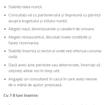
Stabiliți data nunții;
Consultați-vă cu partenerul/a și împreună cu părinții
asupra bugetului și stilului nunții;
Alegeți nașii, domnișoarele și cavalerii de onoare;
Alegeți restaurantul, discutați toate condițiile și
faceți rezervarea;
Stabiliți biserica și sectorul unde veți efectua cununia
civilă;
Dacă aveți acte pierdute sau deteriorate, încercați să
obțineți altele noi în timp util;
Angajați un consultant în cazul în care aveți nevoie
de o mână de ajutor prețioasă.
Cu 7-8 luni înainte: