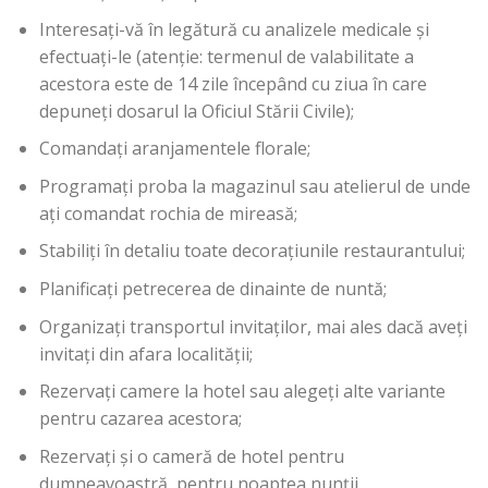
Interesați-vă în legătură cu analizele medicale și
efectuați-le (atenție: termenul de valabilitate a
acestora este de 14 zile începând cu ziua în care
depuneți dosarul la Oficiul Stării Civile);
Comandați aranjamentele florale;
Programați proba la magazinul sau atelierul de unde
ați comandat rochia de mireasă;
Stabiliți în detaliu toate decorațiunile restaurantului;
Planificați petrecerea de dinainte de nuntă;
Organizați transportul invitaților, mai ales dacă aveți
invitați din afara localității;
Rezervați camere la hotel sau alegeți alte variante
pentru cazarea acestora;
Rezervați și o cameră de hotel pentru
dumneavoastră, pentru noaptea nunții.