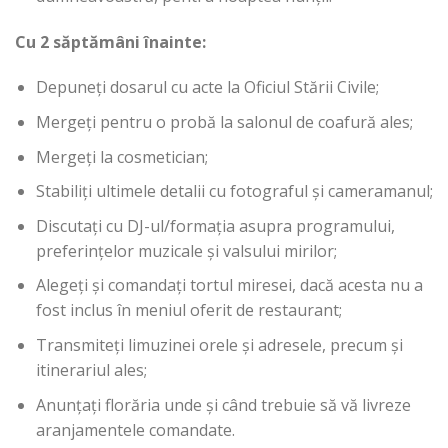
Cu 2 săptămâni înainte:
Depuneți dosarul cu acte la Oficiul Stării Civile;
Mergeți pentru o probă la salonul de coafură ales;
Mergeți la cosmetician;
Stabiliți ultimele detalii cu fotograful și cameramanul;
Discutați cu DJ-ul/formația asupra programului,
preferințelor muzicale și valsului mirilor;
Alegeți și comandați tortul miresei, dacă acesta nu a
fost inclus în meniul oferit de restaurant;
Transmiteți limuzinei orele și adresele, precum și
itinerariul ales;
Anunțați florăria unde și când trebuie să vă livreze
aranjamentele comandate.