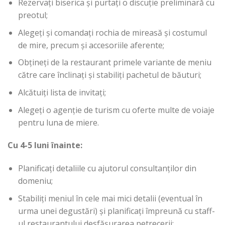
Rezervați biserica și purtați o discuție preliminară cu
preotul;
Alegeți și comandați rochia de mireasă și costumul
de mire, precum și accesoriile aferente;
Obțineți de la restaurant primele variante de meniu
către care înclinați și stabiliți pachetul de băuturi;
Alcătuiți lista de invitați;
Alegeți o agenție de turism cu oferte multe de voiaje
pentru luna de miere.
Cu 4-5 luni înainte:
Planificați detaliile cu ajutorul consultanților din
domeniu;
Stabiliți meniul în cele mai mici detalii (eventual în
urma unei degustări) și planificați împreună cu staff-
ul restaurantului desfășurarea petrecerii;