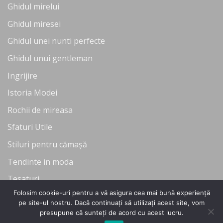
Ghidul mirelui
Ghidul miresei
Ghidul unei nunti perfecte
Ghidul unui gentleman
Ingrijire
Istoria Modei
Rochii de mireasa
Sfaturi Utile
Stiluri pentru cămașă
Tendinte in moda
Tesaturi
Folosim cookie-uri pentru a vă asigura cea mai bună experiență
Uncategorized
pe site-ul nostru. Dacă continuați să utilizați acest site, vom
presupune că sunteți de acord cu acest lucru.