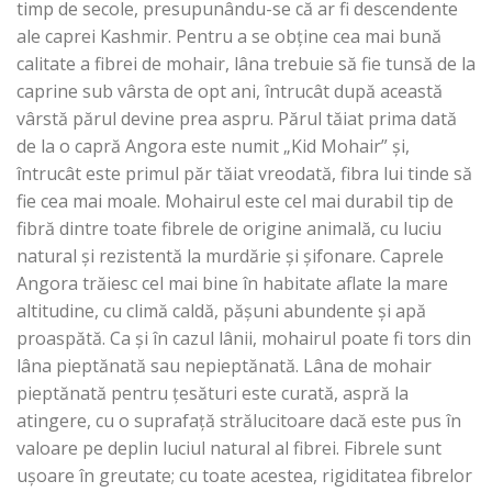
timp de secole, presupunându-se că ar fi descendente
ale caprei Kashmir. Pentru a se obține cea mai bună
calitate a fibrei de mohair, lâna trebuie să fie tunsă de la
caprine sub vârsta de opt ani, întrucât după această
vârstă părul devine prea aspru. Părul tăiat prima dată
de la o capră Angora este numit „Kid Mohair” și,
întrucât este primul păr tăiat vreodată, fibra lui tinde să
fie cea mai moale. Mohairul este cel mai durabil tip de
fibră dintre toate fibrele de origine animală, cu luciu
natural și rezistentă la murdărie și șifonare. Caprele
Angora trăiesc cel mai bine în habitate aflate la mare
altitudine, cu climă caldă, pășuni abundente și apă
proaspătă. Ca și în cazul lânii, mohairul poate fi tors din
lâna pieptănată sau nepieptănată. Lâna de mohair
pieptănată pentru țesături este curată, aspră la
atingere, cu o suprafață strălucitoare dacă este pus în
valoare pe deplin luciul natural al fibrei. Fibrele sunt
ușoare în greutate; cu toate acestea, rigiditatea fibrelor